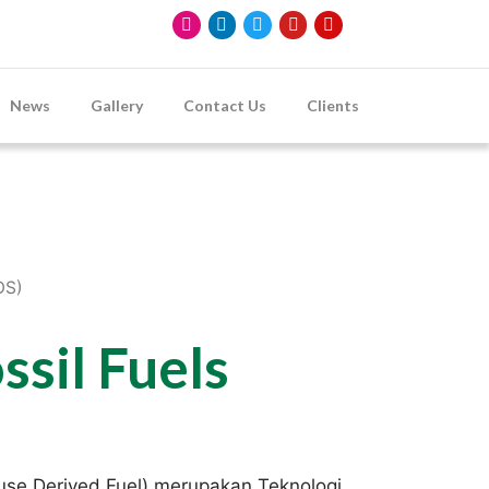
News
Gallery
Contact Us
Clients
OS)
ssil Fuels
efuse Derived Fuel) merupakan Teknologi