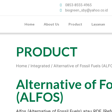
0853-8555-4965
biogreen_sby@yahoo.co.id
Home
About Us
Product
Layanan
PRODUCT
Home
/
Integrated
/ Alternative of Fossil Fuels (ALF
Alternative of Fo
(ALFOS)
Alfos (Alternative of Fossil Fuels) atau RDF (R