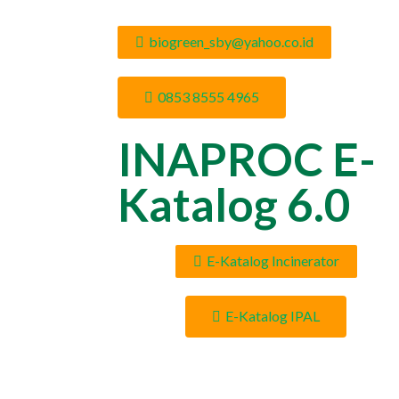
biogreen_sby@yahoo.co.id
0853 8555 4965
INAPROC E-
Katalog 6.0
E-Katalog Incinerator
E-Katalog IPAL