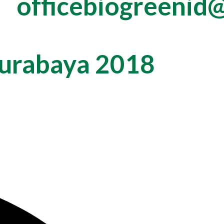
officebiogreenid
Surabaya 2018