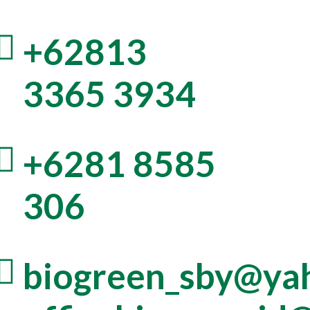
+62813
3365 3934
+6281 8585
306
biogreen_sby@yah